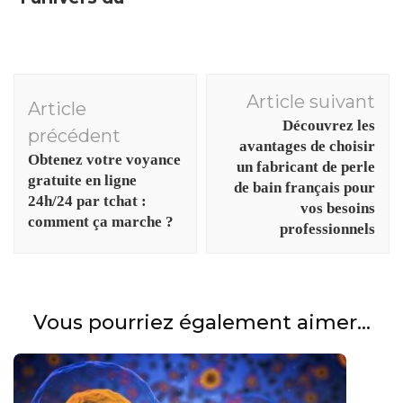
bien-etre a
travers les
blogs
Navigation
Article suivant
Article
d'article
Découvrez les
précédent
avantages de choisir
Obtenez votre voyance
un fabricant de perle
gratuite en ligne
de bain français pour
24h/24 par tchat :
vos besoins
comment ça marche ?
professionnels
Vous pourriez également aimer...