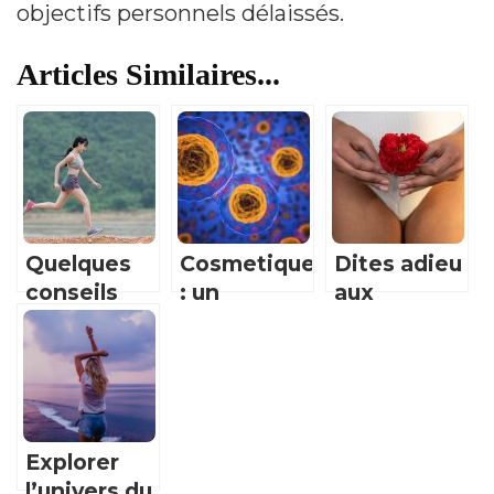
objectifs personnels délaissés.
Articles Similaires...
Quelques
Cosmetique
Dites adieu
conseils
: un
aux
pour
traitement
serviettes
accélérer la
naturel et
hygieniques
perte de
efficace a
jetables
poids
partir d’un
durant vos
composant
saignements
Explorer
insoupconne
menstruels
l’univers du