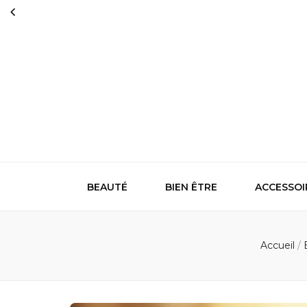
Oh ladies
Au cœur de la beauté et du bien-être
BEAUTÉ
BIEN ÊTRE
ACCESSOI
Accueil
/